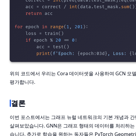
    correct = 
int
(pred[data.test_mask].eq(da
    acc = correct / 
int
(data.test_mask.
sum
())
return
 acc

for
 epoch 
in
range
(
1
, 
201
):

    loss = train()

if
 epoch % 
20
 == 
0
:

        acc = test()

print
(
f'Epoch: 
{epoch:03d}
, Loss: 
{l
위의 코드에서 우리는 Cora 데이터셋을 사용하여 GCN 
평가합니다.
결론
이번 포스트에서는 그래프 뉴럴 네트워크의 기본 개념과 간단한
살펴보았습니다. GNN은 그래프 형태의 데이터를 처리하는 
습니다. 추가로 학습을 원하는 독자들은 PyTorch Geom