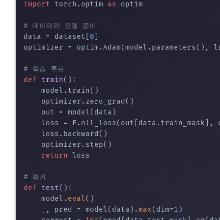
import
 torch.optim 
as
 optim

# 데이터와 모델 준비
data = dataset[
0
]

optimizer = optim.Adam(model.parameters(), l
# 학습 루프
def
train
():

    model.train()

    optimizer.zero_grad()

    out = model(data)

    loss = F.nll_loss(out[data.train_mask], d
    loss.backward()

    optimizer.step()

return
 loss

# 평가
def
test
():

    model.
eval
()

    _, pred = model(data).
max
(dim=
1
)
