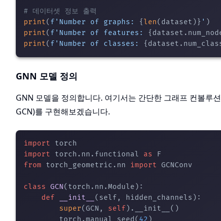
# 데이터셋 정보 출력
print
(
f'Number of graphs: 
{
len
(dataset)}
'
print
(
f'Number of features: 
{dataset.num_nod
print
(
f'Number of classes: 
{dataset.num_clas
GNN 모델 정의
GNN 모델을 정의합니다. 여기서는 간단한 그래프 컨볼루션 네트워크(
GCN)를 구현해보겠습니다.
import
import
 torch.nn.functional 
as
from
 torch_geometric.nn 
import
 GCNConv

class
GCN
(torch.nn.Module):

def
__init__
(
self, hidden_channels
):

super
(GCN, 
self
).__init__()

        torch.manual_seed(
42
)
