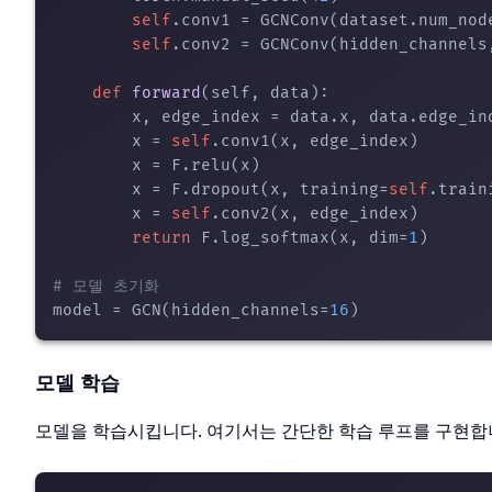
self
.conv1 = GCNConv(dataset.num_nod
self
.conv2 = GCNConv(hidden_channels,
def
forward
(
self, data
):

        x, edge_index = data.x, data.edge_ind
        x = 
self
.conv1(x, edge_index)

        x = F.relu(x)

        x = F.dropout(x, training=
self
.traini
        x = 
self
.conv2(x, edge_index)

return
 F.log_softmax(x, dim=
1
)

# 모델 초기화
model = GCN(hidden_channels=
16
모델 학습
모델을 학습시킵니다. 여기서는 간단한 학습 루프를 구현합